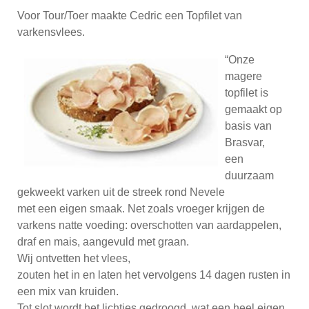
Voor Tour/Toer maakte Cedric een Topfilet van
varkensvlees.
“Onze
magere
topfilet is
gemaakt op
basis van
Brasvar,
een
duurzaam
gekweekt varken uit de streek rond Nevele
met een eigen smaak. Net zoals vroeger krijgen de
varkens natte voeding: overschotten van aardappelen,
draf en mais, aangevuld met graan.
Wij ontvetten het vlees,
zouten het in en laten het vervolgens 14 dagen rusten in
een mix van kruiden.
Tot slot wordt het lichtjes gedroogd, wat een heel eigen